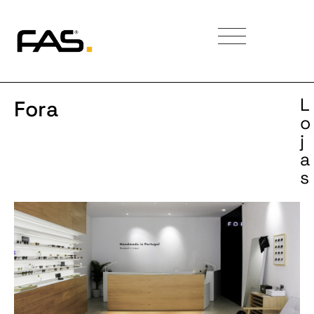
L
Fora
o
j
a
s