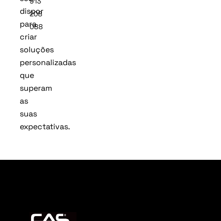
913
dispor
208
para
088
criar
soluções
personalizadas
que
superam
as
suas
expectativas.