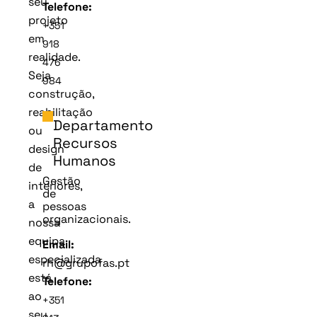
seu
Telefone:
projeto
+351
em
918
realidade.
476
Seja
984
construção,
reabilitação
Departamento
ou
Recursos
design
Humanos
de
Gestão
interiores,
de
a
pessoas
organizacionais.
nossa
equipa
Email:
especializada
rh@grupofas.pt
está
Telefone:
ao
+351
seu