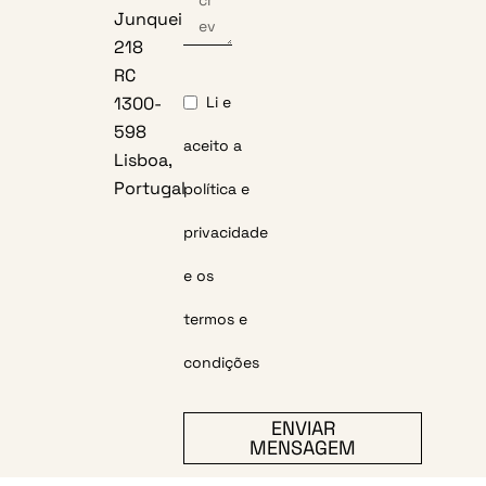
Junqueira
218
RC
Li e
1300-
598
aceito a
Lisboa,
Portugal
política e
privacidade
e os
termos e
condições
ENVIAR
MENSAGEM