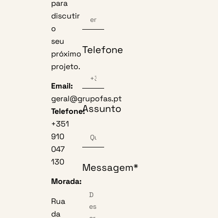
para
discutir
o
seu
Telefone
próximo
projeto.
Email:
geral@grupofas.pt
Assunto
Telefone:
+351
910
047
130
Messagem*
Morada:
Rua
da