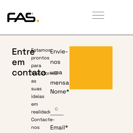
Entre
Estamos
Envie-
prontos
em
nos
para
contato
uma
transformar
as
mensagem
suas
Nome*
ideias
em
realidade.
Contacte-
Email*
nos