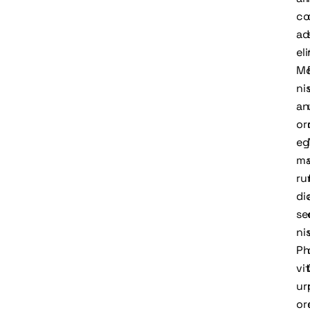
co
ad
eli
Mo
nis
an
or
eg
ma
ru
di
se
nis
Ph
vi
ur
or