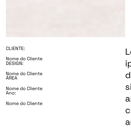
CLIENTE:
L
Nome do Cliente
i
DESIGN:
d
Nome do Cliente
ÁREA
s
Nome do Cliente
Ano:
a
Nome do Cliente
c
a