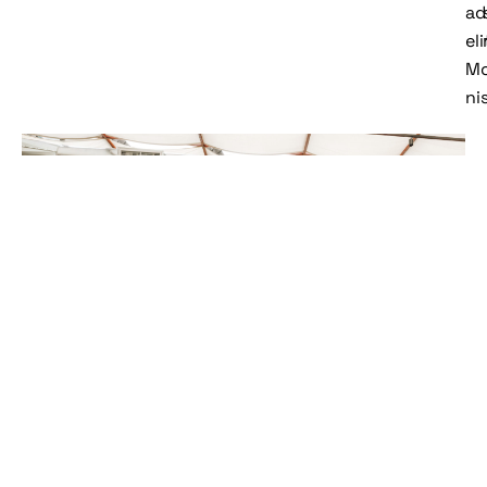
ad
eli
Mo
nis