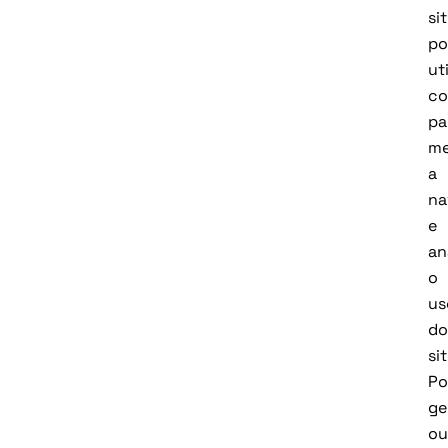
si
po
uti
co
pa
me
a
na
e
an
o
us
do
sit
Po
ge
ou