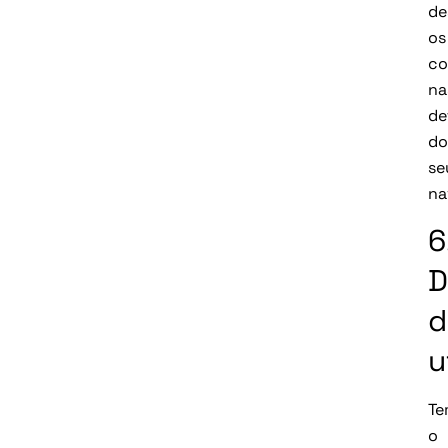
de
os
co
na
de
do
se
na
6
D
d
u
Te
o