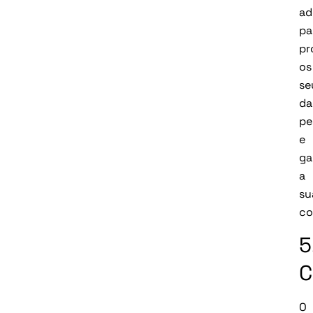
ad
pa
pr
os
se
da
pe
e
ga
a
su
co
5
C
O