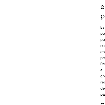
e
p
Es
po
po
se
at
pe
R
a
co
re
de
pá