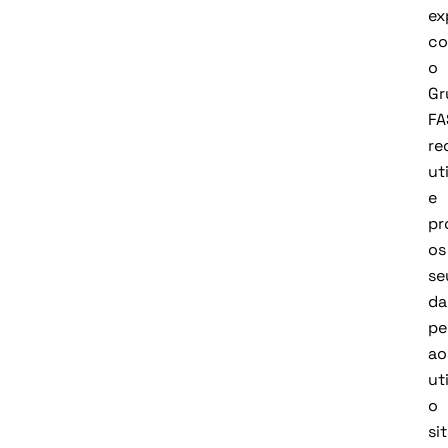
ex
c
o
Gr
FA
re
uti
e
pr
os
se
da
pe
ao
uti
o
si