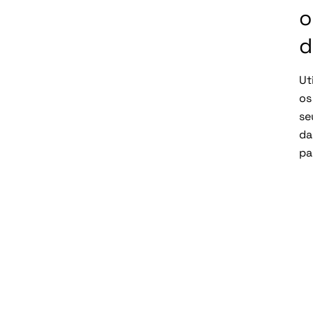
o
d
Ut
os
se
da
pa