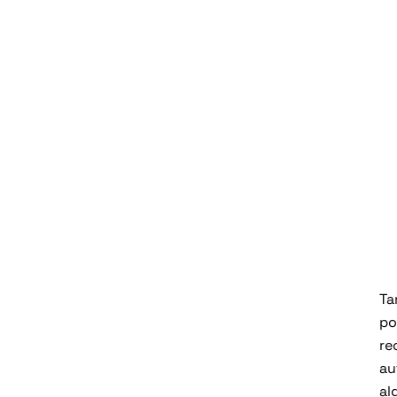
T
p
re
au
al