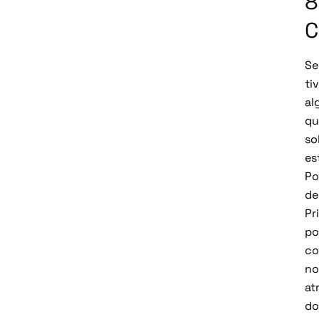
8
C
Se
ti
al
qu
so
es
Po
de
Pr
po
co
no
at
do