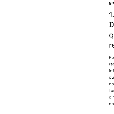
gr
1.
D
q
r
P
re
in
qu
no
fo
di
co