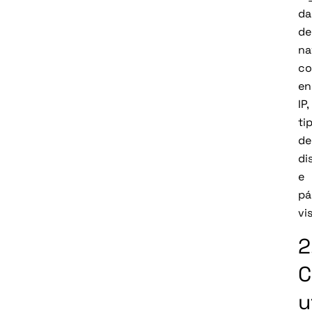
da
de
na
c
en
IP,
ti
de
di
e
pá
vi
2
u