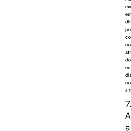
ex
es
di
po
co
no
at
do
em
di
no
sit
7
A
a