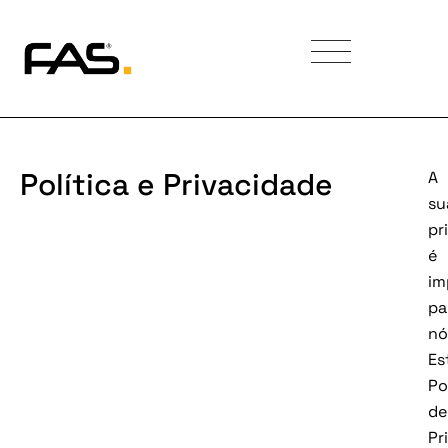
Política e Privacidade
A
su
pr
é
im
pa
nó
Es
Po
de
Pr